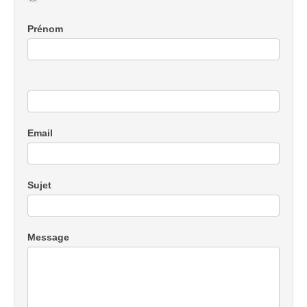
de
Prénom
partenariat
Email
Sujet
Message